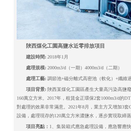
陜西煤化工園高鹽水近零排放項目
建設時間:
2018年1月
處理規模:
2000m3/d（一期）4000m3/d（二期）
處理工藝:
調節池+磁分離式高密池（軟化）+纖維過
項目背景:
陜西某煤化工園區產生大量高污染高鹽
160萬立方米。2017年，租賃金正環保2套1000m3/d
對處理的效果非常滿意。2021年8月，業主方又增加3套C
設備，處理現存的120萬立方米濃鹽水，逐步實現取締
項目亮點：
1、集裝箱式應急處理設備，應急響應