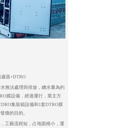
濾器+DTRO
廢水無法處理與排放，總水量為約
的DTRO膜設備，經過運行，業主方
DRO集裝箱設備和1套DTRO膜
蒸發塘的目的。
快，工藝流程短，占地面積小，運