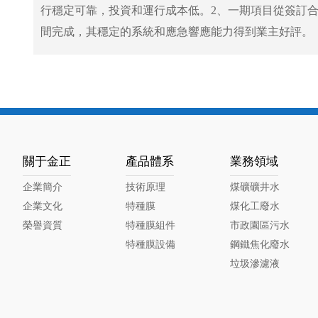
行穩定可靠，投資和運行成本低。2、一期項目從簽訂
間完成，其穩定的系統和應急響應能力得到業主好評。
關于金正
產品體系
業務領域
企業簡介
技術原理
煤礦礦井水
企業文化
特種膜
煤化工廢水
榮譽資質
特種膜組件
市政園區污水
特種膜設備
鋼鐵焦化廢水
垃圾滲濾液